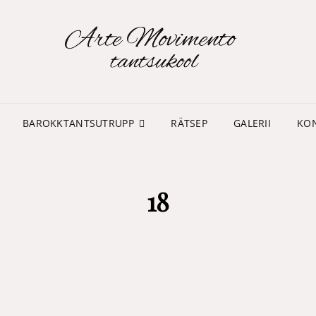
TA
MO
BAROKKTANTSUTRUPP
RÄTSEP
GALERII
KO
18