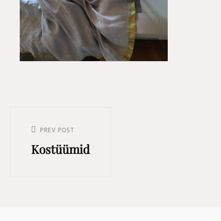
Post
navigation
Previous
PREV POST
Kostüümid
Post