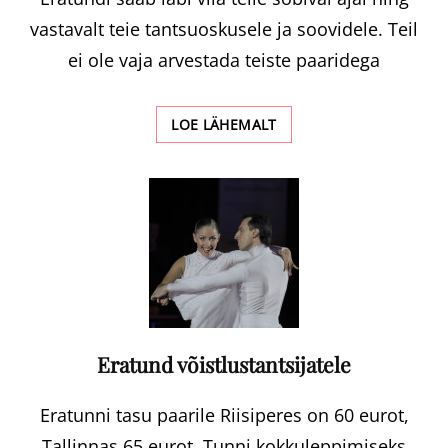
vastavalt teie tantsuoskusele ja soovidele. Teil
ei ole vaja arvestada teiste paaridega
ERATUND
LOE LÄHEMALT
PAARILE
JA
PULMAVALSS
Eratund võistlustantsijatele
Eratunni tasu paarile Riisiperes on 60 eurot,
Tallinnas 65 eurot. Tunni kokkuleppimiseks