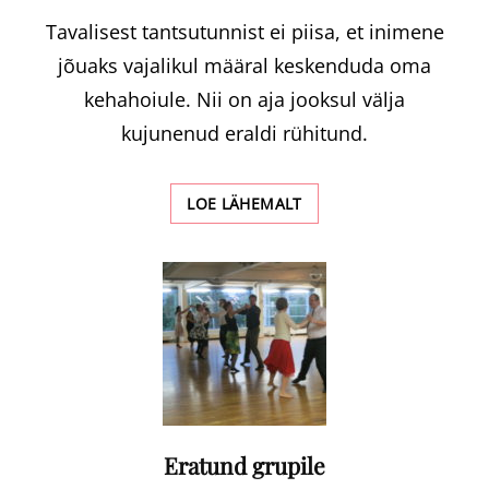
Tavalisest tantsutunnist ei piisa, et inimene
jõuaks vajalikul määral keskenduda oma
kehahoiule. Nii on aja jooksul välja
kujunenud eraldi rühitund.
RÜHITUND
LOE LÄHEMALT
Eratund grupile