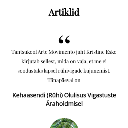
Artiklid
taja
Tantsukool Arte Movimento juht Kristine Esko
Kas
kirjutab sellest, mida on vaja, et me ei
egu
soodustaks lapsel rühivigade kujunemist.
Tänapäeval on
Kehaasendi (rühi) Olulisus Vigastuste
Ärahoidmisel