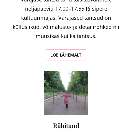
neljapäeviti 17.00–17.55 Riisipere
kultuurimajas. Varajased tantsud on
külluslikud, võimaluste- ja detailirohked nii
muusikas kui ka tantsus.
TANTSUTUNNID
LOE LÄHEMALT
NAISTELE
Rühitund