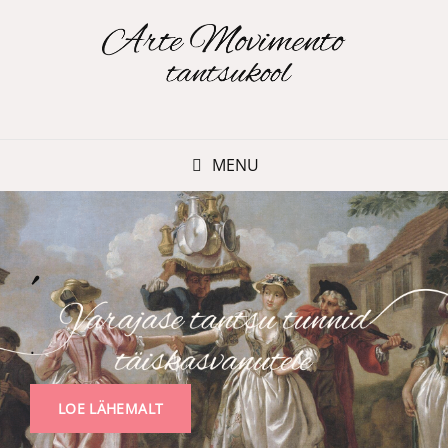
MENU
´
.
LOE
LOE LÄHEMALT
LÄHEMALT