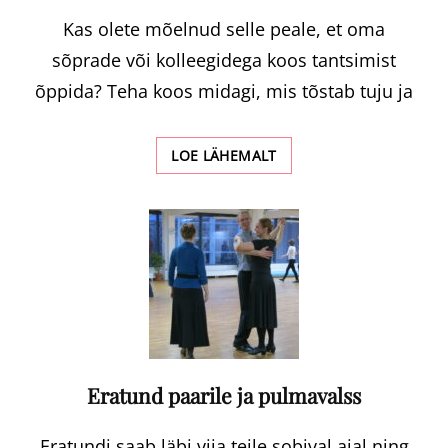
Kas olete mõelnud selle peale, et oma
sõprade või kolleegidega koos tantsimist
õppida? Teha koos midagi, mis tõstab tuju ja
ERATUND
LOE LÄHEMALT
GRUPILE
Eratund paarile ja pulmavalss
Eratundi saab läbi viia teile sobival ajal ning