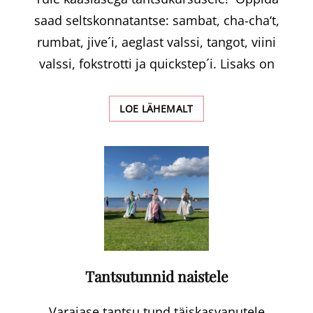
saad seltskonnatantse: sambat, cha-cha‘t,
rumbat, jive´i, aeglast valssi, tangot, viini
valssi, fokstrotti ja quickstep´i. Lisaks on
SELTSKONNATANTS
LOE LÄHEMALT
Tantsutunnid naistele
Varajase tantsu tund täiskasvanutele