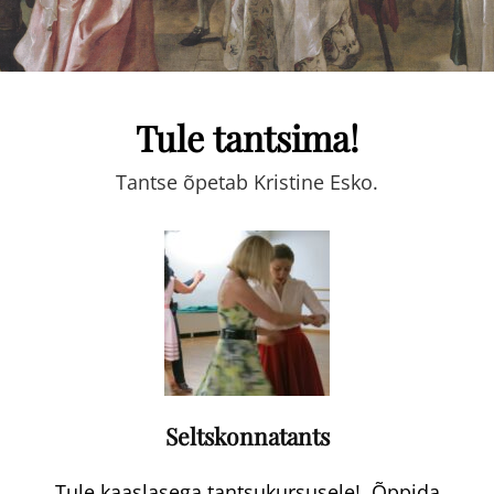
Tule tantsima!
Tantse õpetab Kristine Esko.
Seltskonnatants
Tule kaaslasega tantsukursusele! Õppida