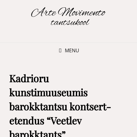
MENU
Kadrioru
kunstimuuseumis
barokktantsu kontsert-
etendus “Veetlev
barokktants”